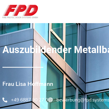
Auszubildender Metallb
Frau Lisa Hoffmann
+49 6887 90 27 0
bewerbung@fpd.system