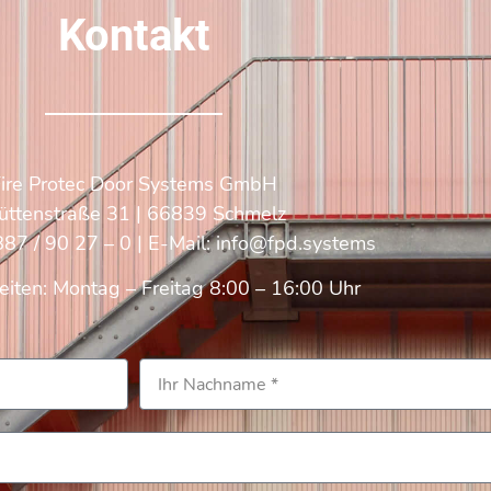
Kontakt
Fire Protec Door Systems GmbH
üttenstraße 31 | 66839 Schmelz
87 / 90 27 – 0
| E-Mail:
info@fpd.systems
iten: Montag – Freitag 8:00 – 16:00 Uhr