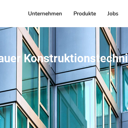
Unternehmen
Produkte
Jobs
auer Konstruktionstechn
s