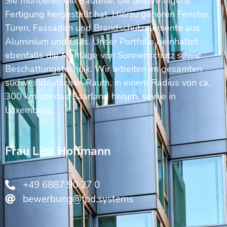
Sie montieren die Bauteile, die unsere eigene
Fertigung hergestellt hat. Hierzu gehören Fenster,
Türen, Fassaden und Brandschutzelemente aus
Aluminium und Glas. Unser Portfolio beinhaltet
ebenfalls die Montage von Sonnenschutz sowie
Beschattungstechnik. Wir arbeiten im gesamten
südwestdeutschen Raum, in einem Radius von ca.
300 km um das Saarland herum, sowie in
Luxemburg.
Frau Lisa Hoffmann
+49 6887 90 27 0
bewerbung@fpd.systems