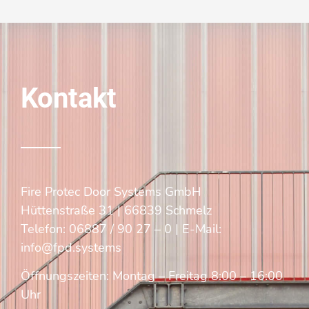
Kontakt
Fire Protec Door Systems GmbH
Hüttenstraße 31 | 66839 Schmelz
Telefon:
06887 / 90 27 – 0
| E-Mail:
info@fpd.systems
Öffnungszeiten: Montag – Freitag 8:00 – 16:00
Uhr